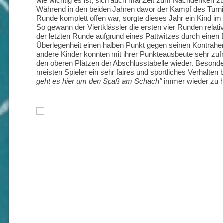
wie wichtig es ist, sich auch mal Zeit zum Nachdenken 
Während in den beiden Jahren davor der Kampf des Turnie
Runde komplett offen war, sorgte dieses Jahr ein Kind im T
So gewann der Viertklässler die ersten vier Runden relati
der letzten Runde aufgrund eines Pattwitzes durch einen D
Überlegenheit einen halben Punkt gegen seinen Kontrahe
andere Kinder konnten mit ihrer Punkteausbeute sehr zufr
den oberen Plätzen der Abschlusstabelle wieder. Besonder
meisten Spieler ein sehr faires und sportliches Verhalte
geht es hier um den Spaß am Schach"
immer wieder zu h