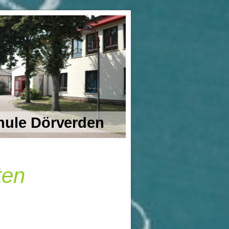
ule Dörverden
ten