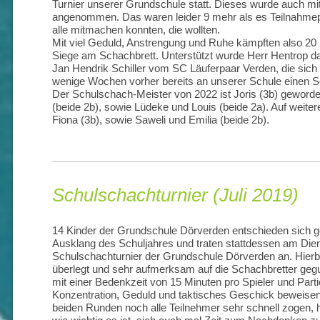
Turnier unserer Grundschule statt. Dieses wurde auch m
angenommen. Das waren leider 9 mehr als es Teilnahmepl
alle mitmachen konnten, die wollten.
Mit viel Geduld, Anstrengung und Ruhe kämpften also 20 
Siege am Schachbrett. Unterstützt wurde Herr Hentrop d
Jan Hendrik Schiller vom SC Läuferpaar Verden, die sich
wenige Wochen vorher bereits an unserer Schule einen 
Der Schulschach-Meister von 2022 ist Joris (3b) geworde
(beide 2b), sowie Lüdeke und Louis (beide 2a). Auf weite
Fiona (3b), sowie Saweli und Emilia (beide 2b).
Schulschachturnier (Juli 2019)
14 Kinder der Grundschule Dörverden entschieden sich 
Ausklang des Schuljahres und traten stattdessen am Dien
Schulschachturnier der Grundschule Dörverden an. Hierbe
überlegt und sehr aufmerksam auf die Schachbretter geg
mit einer Bedenkzeit von 15 Minuten pro Spieler und Part
Konzentration, Geduld und taktisches Geschick beweisen
beiden Runden noch alle Teilnehmer sehr schnell zogen, 