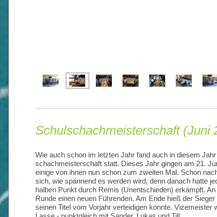
Schulschachmeisterschaft (Juni 
Wie auch schon im letzten Jahr fand auch in diesem Jahr 
schachmeisterschaft statt. Dieses Jahr gingen am 21. Jun
einige von ihnen nun schon zum zweiten Mal. Schon nach
sich, wie spannend es werden wird, denn danach hatte j
halben Punkt durch Remis (Unentschieden) erkämpft. An 
Runde einen neuen Führenden. Am Ende hieß der Sieger d
seinen Titel vom Vorjahr verteidigen konnte. Vizemeister wu
Lasse - punktgleich mit Sander, Lukas und Till.