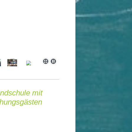
ndschule mit
chungsgästen