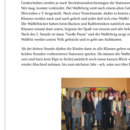
Gerätschaften werden je nach Steckdosenabsicherungen die Statione
Wer mag, kommt verkleidet. Der Waffelteig wird nach einem alten Ge
Dörverden e.V. hergestellt. Nach einer Viertelstunde, duftet es berei
Klassen werden nach und nach geholt und jeder darf sich eine Waffe
Die Waffelbäcker haben beim Backen und Kaffeetrinken natürlich au
Klassen einmal dran waren, beginnt der Spaß von neuem und alle bek
Nach der 2. Stunde ist dann "Große Pause" und der Waffelteig neigt s
Waffeln werden unters Volk gebracht und es geht ans Aufräumen.
Ab der dritten Stunde dürfen die Kinder dann in alle Klassen gehen u
beiden Stunden vorbereiteten Stationen spielen. Da müssen die Waffe
weit und breit kein Papi in Sicht) natürlich noch einen kurzen Blick 
wieder Abschied nehmen, bis zum nächsten Jahr - ach, wäre nur öfter 