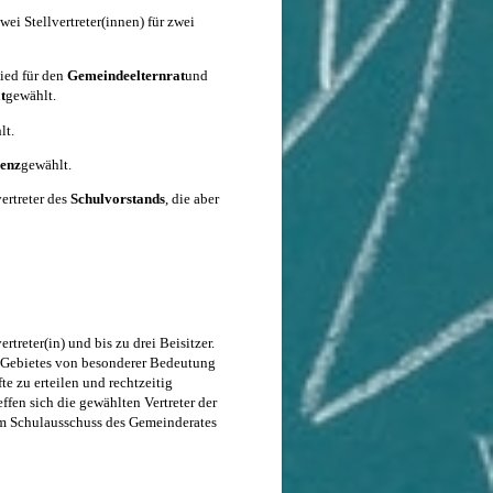
wei Stellvertreter(innen) für zwei
ied für den
Gemeindeelternrat
und
t
gewählt.
lt.
enz
gewählt.
ertreter des
Schulvorstands
, die aber
treter(in) und bis zu drei Beisitzer.
s Gebietes von besonderer Bedeutung
te zu erteilen und rechtzeitig
fen sich die gewählten Vertreter der
im Schulausschuss des Gemeinderates